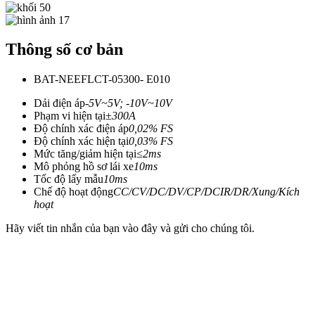
Thông số cơ bản
BAT-NEEFLCT-05300- E010
Dải điện áp
-5V~5V; -10V~10V
Phạm vi hiện tại
±300A
Độ chính xác điện áp
0,02% FS
Độ chính xác hiện tại
0,03% FS
Mức tăng/giảm hiện tại
≤2ms
Mô phỏng hồ sơ lái xe
10ms
Tốc độ lấy mẫu
10ms
Chế độ hoạt động
CC/CV/DC/DV/CP/DCIR/DR/Xung/Kích
hoạt
Hãy viết tin nhắn của bạn vào đây và gửi cho chúng tôi.