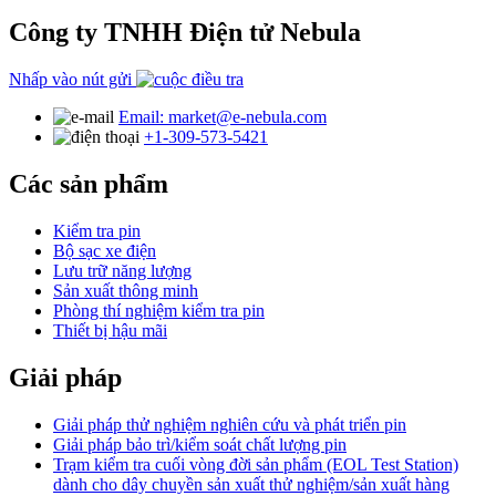
Công ty TNHH Điện tử Nebula
Nhấp vào nút gửi
Email: market@e-nebula.com
+1-309-573-5421
Các sản phẩm
Kiểm tra pin
Bộ sạc xe điện
Lưu trữ năng lượng
Sản xuất thông minh
Phòng thí nghiệm kiểm tra pin
Thiết bị hậu mãi
Giải pháp
Giải pháp thử nghiệm nghiên cứu và phát triển pin
Giải pháp bảo trì/kiểm soát chất lượng pin
Trạm kiểm tra cuối vòng đời sản phẩm (EOL Test Station)
dành cho dây chuyền sản xuất thử nghiệm/sản xuất hàng