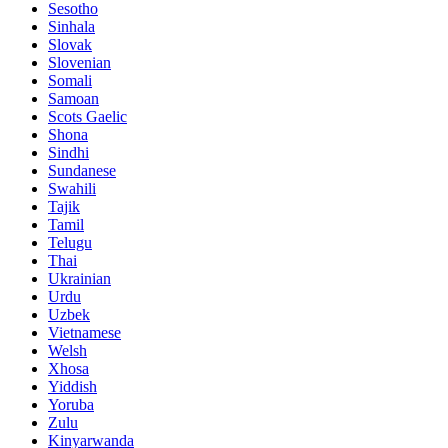
Sesotho
Sinhala
Slovak
Slovenian
Somali
Samoan
Scots Gaelic
Shona
Sindhi
Sundanese
Swahili
Tajik
Tamil
Telugu
Thai
Ukrainian
Urdu
Uzbek
Vietnamese
Welsh
Xhosa
Yiddish
Yoruba
Zulu
Kinyarwanda