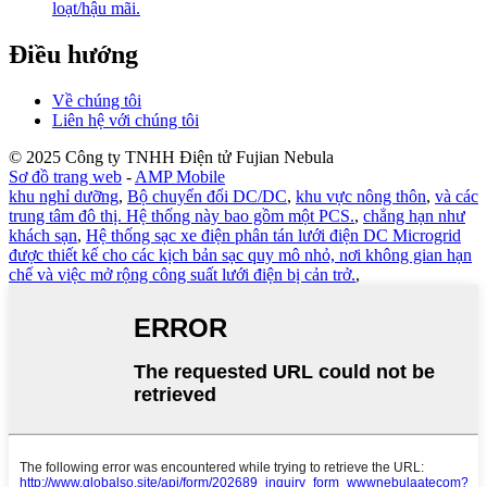
loạt/hậu mãi.
Điều hướng
Về chúng tôi
Liên hệ với chúng tôi
© 2025 Công ty TNHH Điện tử Fujian Nebula
Sơ đồ trang web
-
AMP Mobile
khu nghỉ dưỡng
,
Bộ chuyển đổi DC/DC
,
khu vực nông thôn
,
và các
trung tâm đô thị. Hệ thống này bao gồm một PCS.
,
chẳng hạn như
khách sạn
,
Hệ thống sạc xe điện phân tán lưới điện DC Microgrid
được thiết kế cho các kịch bản sạc quy mô nhỏ, nơi không gian hạn
chế và việc mở rộng công suất lưới điện bị cản trở.
,