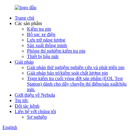
Trang chủ
Các sản phẩm
Kiểm tra pin
Bộ sạc xe điện
Lưu trữ năng lượng
Sản xuất thông minh
Phòng thí nghiệm kiểm tra pin
Thiết bị hậu mãi
Giải pháp
Giải pháp thử nghiệm nghiên cứu và phát triển pin
Giải pháp bảo trì/kiểm soát chất lượng pin
Trạm kiểm tra cuối vòng đời sản phẩm (EOL Test
Station) dành cho dây chuyền thí điểm/sản xuất/hậu
mãi.
Giới thiệu về Nebula
Tin tức
Đối tác kênh
Liên hệ với chúng tôi
Sự nghiệp
English