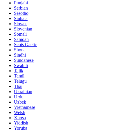
Punjabi
Serbian
Sesotho
Sinhala
Slovak
Slovenian
Somali
Samoan
Scots Gaelic
Shona
Sindhi
Sundanese
Swahili
Tajik
Tamil
Telugu
Thai
Ukrainian
Urdu
Uzbek
Vietnamese
Welsh
Xhosa
Yiddish
Yoruba