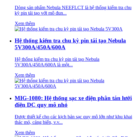
Dòng sản phẩm Nebula NEEFLCT là hệ thống kiểm tra chu
kỳ pin tái tạo với mô đun...
Xem thêm
Hệ thống kiểm tra chu kỳ pin tái tạo Nebula
5V300A/450A/600A
Hệ thống kiểm tra chu kỳ pin tái tạo Nebula
5V300A/450A/600A là một...
Xem thêm
MIG-1080: Hệ thống sạc xe điện phân tán lưới
điện DC quy mô nhỏ
Được thiết kế cho các kịch bản sạc quy mô lớn như khu khai
thác mỏ, cảng biển, v.v...
Xem thêm