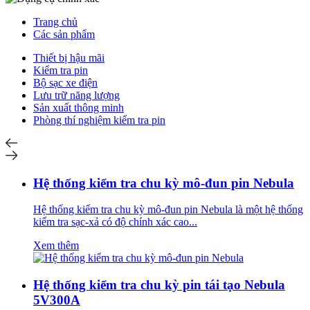
Trang chủ
Các sản phẩm
Thiết bị hậu mãi
Kiểm tra pin
Bộ sạc xe điện
Lưu trữ năng lượng
Sản xuất thông minh
Phòng thí nghiệm kiểm tra pin
Hệ thống kiểm tra chu kỳ mô-đun pin Nebula
Hệ thống kiểm tra chu kỳ mô-đun pin Nebula là một hệ thống
kiểm tra sạc-xả có độ chính xác cao...
Xem thêm
Hệ thống kiểm tra chu kỳ pin tái tạo Nebula
5V300A