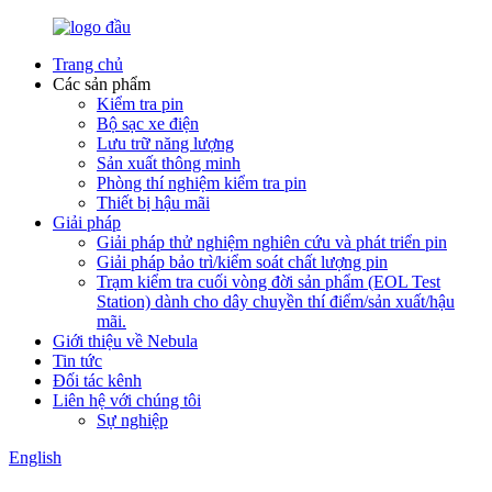
Trang chủ
Các sản phẩm
Kiểm tra pin
Bộ sạc xe điện
Lưu trữ năng lượng
Sản xuất thông minh
Phòng thí nghiệm kiểm tra pin
Thiết bị hậu mãi
Giải pháp
Giải pháp thử nghiệm nghiên cứu và phát triển pin
Giải pháp bảo trì/kiểm soát chất lượng pin
Trạm kiểm tra cuối vòng đời sản phẩm (EOL Test
Station) dành cho dây chuyền thí điểm/sản xuất/hậu
mãi.
Giới thiệu về Nebula
Tin tức
Đối tác kênh
Liên hệ với chúng tôi
Sự nghiệp
English