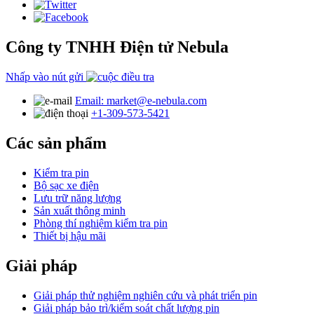
Công ty TNHH Điện tử Nebula
Nhấp vào nút gửi
Email: market@e-nebula.com
+1-309-573-5421
Các sản phẩm
Kiểm tra pin
Bộ sạc xe điện
Lưu trữ năng lượng
Sản xuất thông minh
Phòng thí nghiệm kiểm tra pin
Thiết bị hậu mãi
Giải pháp
Giải pháp thử nghiệm nghiên cứu và phát triển pin
Giải pháp bảo trì/kiểm soát chất lượng pin