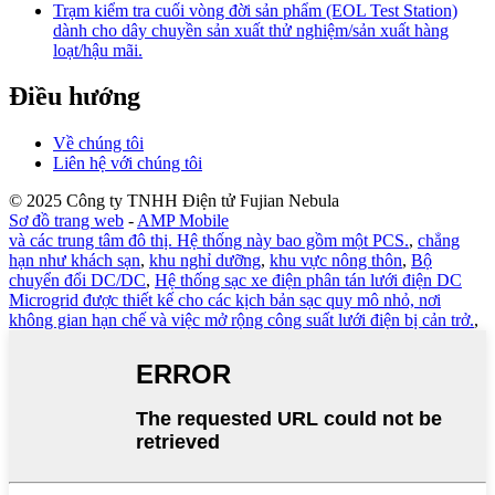
Trạm kiểm tra cuối vòng đời sản phẩm (EOL Test Station)
dành cho dây chuyền sản xuất thử nghiệm/sản xuất hàng
loạt/hậu mãi.
Điều hướng
Về chúng tôi
Liên hệ với chúng tôi
© 2025 Công ty TNHH Điện tử Fujian Nebula
Sơ đồ trang web
-
AMP Mobile
và các trung tâm đô thị. Hệ thống này bao gồm một PCS.
,
chẳng
hạn như khách sạn
,
khu nghỉ dưỡng
,
khu vực nông thôn
,
Bộ
chuyển đổi DC/DC
,
Hệ thống sạc xe điện phân tán lưới điện DC
Microgrid được thiết kế cho các kịch bản sạc quy mô nhỏ, nơi
không gian hạn chế và việc mở rộng công suất lưới điện bị cản trở.
,