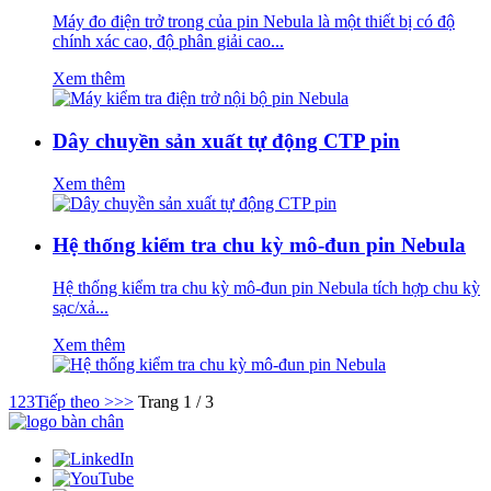
Máy đo điện trở trong của pin Nebula là một thiết bị có độ
chính xác cao, độ phân giải cao...
Xem thêm
Dây chuyền sản xuất tự động CTP pin
Xem thêm
Hệ thống kiểm tra chu kỳ mô-đun pin Nebula
Hệ thống kiểm tra chu kỳ mô-đun pin Nebula tích hợp chu kỳ
sạc/xả...
Xem thêm
1
2
3
Tiếp theo >
>>
Trang 1 / 3