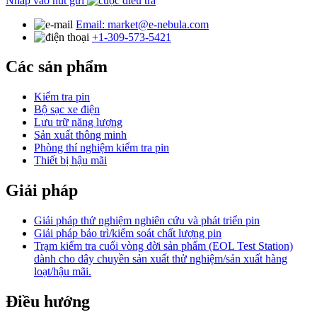
Nhấp vào nút gửi
Email: market@e-nebula.com
+1-309-573-5421
Các sản phẩm
Kiểm tra pin
Bộ sạc xe điện
Lưu trữ năng lượng
Sản xuất thông minh
Phòng thí nghiệm kiểm tra pin
Thiết bị hậu mãi
Giải pháp
Giải pháp thử nghiệm nghiên cứu và phát triển pin
Giải pháp bảo trì/kiểm soát chất lượng pin
Trạm kiểm tra cuối vòng đời sản phẩm (EOL Test Station)
dành cho dây chuyền sản xuất thử nghiệm/sản xuất hàng
loạt/hậu mãi.
Điều hướng