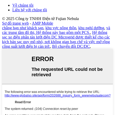
Về chúng tôi
Liên hệ với chúng tôi
© 2025 Công ty TNHH Điện tử Fujian Nebula
Sơ đồ trang web
-
AMP Mobile
chẳng hạn như khách sạn
,
khu vực nông thôn
,
khu nghỉ dưỡng
,
và
các trung tâm đô thị. Hệ thống này bao gồm một PCS.
,
Hệ thống
sạc xe điện phân tán lưới điện DC Microgrid được thiết kế cho các
kịch bản sạc quy mô nhỏ, nơi không gian hạn chế và việc mở rộng
công suất lưới điện bị cản trở.
,
Bộ chuyển đổi DC/DC
,