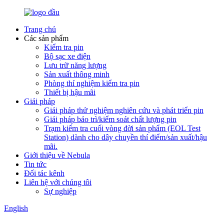
Trang chủ
Các sản phẩm
Kiểm tra pin
Bộ sạc xe điện
Lưu trữ năng lượng
Sản xuất thông minh
Phòng thí nghiệm kiểm tra pin
Thiết bị hậu mãi
Giải pháp
Giải pháp thử nghiệm nghiên cứu và phát triển pin
Giải pháp bảo trì/kiểm soát chất lượng pin
Trạm kiểm tra cuối vòng đời sản phẩm (EOL Test
Station) dành cho dây chuyền thí điểm/sản xuất/hậu
mãi.
Giới thiệu về Nebula
Tin tức
Đối tác kênh
Liên hệ với chúng tôi
Sự nghiệp
English