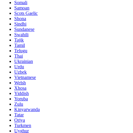
Somali
Samoan
Scots Gaelic
Shona
Sindhi
Sundanese
Swahili
Tajik
Tamil
Telugu
Thai
Ukrainian
Urdu
Uzbek
Vietnamese
Welsh
Xhosa
Yiddish
Yoruba
Zulu
Kinyarwanda
Tatar
Oriya
Turkmen
Uyghur